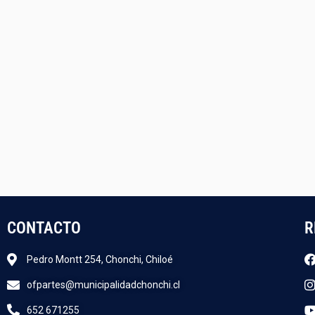
CONTACTO
R
Pedro Montt 254, Chonchi, Chiloé
ofpartes@municipalidadchonchi.cl
652 671255