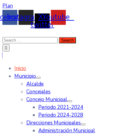
Plan
cebook
Instagram
X-
Youtube
twitter
Inicio
Municipio
Alcalde
Concejales
Concejo Municipal
Periodo 2021-2024
Periodo 2024-2028
Direcciones Municipales
Administración Municipal