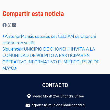
Compartir esta noticia
Anterior
Mamás usuarias del CEDIAM de Chonchi
celebraron su día.
Siguiente
MUNICIPIO DE CHONCHI INVITA A LA
COMUNIDAD DE PÚLPITO A PARTICIPAR EN
OPERATIVO INFORMATIVO EL MIÉRCOLES 20 DE
MAYO.
CONTACTO
Pedro Montt 254, Chonchi, Chiloé
ofpartes@municipalidadchonchi.cl