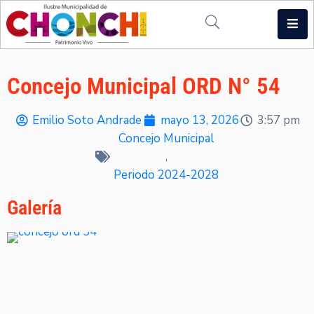
Inicio
Concejo Municipal ORD N° 54
Municipio
Emilio Soto Andrade
mayo 13, 2026
3:57 pm
Noticias
Concejo Municipal
Multimedia
,
Periodo 2024-2028
Intranet
Galería
Contacto