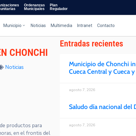
nizaciones
Ordenanzas
Plan
unitarias
Municipales
Regulador
Municipio
Noticias
Multimedia
Intranet
Contacto
Entradas recientes
EN CHONCHI
Municipio de Chonchi invi
Noticias
Cueca Central y Cueca y
agosto 7, 2026
Saludo día nacional del 
 de productos para
agosto 7, 2026
oras, en el frontis del