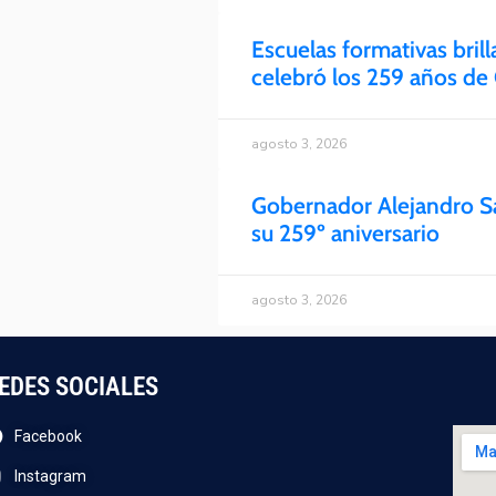
Escuelas formativas bril
celebró los 259 años de
agosto 3, 2026
Gobernador Alejandro Sa
su 259º aniversario
agosto 3, 2026
EDES SOCIALES
Facebook
Instagram