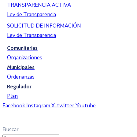
TRANSPARENCIA ACTIVA
Ley de Transparencia
INICIO
MUNICIPIO
SOLICITUD DE INFORMACIÓN
NOTICIAS
Ley de Transparencia
MULTIMEDIA
Comunitarias
INTRANET
Organizaciones
CONTACTO
Municipales
Ordenanzas
Regulador
Plan
Facebook
Instagram
X-twitter
Youtube
Buscar